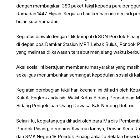
dengan membagikan 380 paket takjil kepada para pengguna
Ramadan 1447 Hijriah. Kegiatan hari keenam ini menjadi pen
bulan suci Ramadan.
Kegiatan diawali dengan titik kumpul di SDN Pondok Pinang
di depan pos Damkar Stasiun MRT Lebak Bulus, Pondok Pi
yang melintas di kawasan tersebut menjelang waktu berbu
Aksi sosial ini bertujuan membantu masyarakat yang masih
sekaligus menumbuhkan semangat kepedulian sosial di k
Kegiatan pembagian takjil hari keenam ini dihadiri oleh Ke
Kak A. Engkos Jarkasih, Wakil Ketua Bidang Pengabdian Ma
Bidang Pengelolaan Orang Dewasa Kak Neneng Rohani.
Selain itu, kegiatan juga dihadiri oleh para Majelis Pemb
Pondok Pinang, pengurus Kwarran lainnya, Dewan Kerja Ra
dan SMK Negeri 18 Pondok Pinang Jakarta Selatan beserta