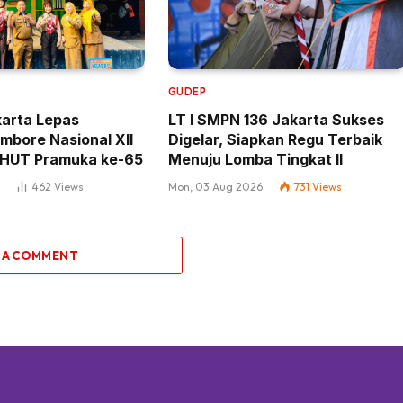
GUDEP
karta Lepas
LT I SMPN 136 Jakarta Sukses
mbore Nasional XII
Digelar, Siapkan Regu Terbaik
 HUT Pramuka ke-65
Menuju Lomba Tingkat II
6
462
Views
Mon, 03 Aug 2026
731
Views
 A COMMENT