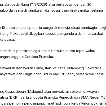
 jalan pada Rabu (11/3/2026) atau bertepatan dengan 20
utup dari seluruh rangkaian aksi sosial yang dilaksanakan selama
 10, sebelum para peserta bergerak menuju lokasi pembagian takji
nang. Paket takjil dibagikan kepada pengendara dan masyarakat
ka puasa.
 berada di perjalanan agar dapat berbuka puasa tepat waktu
alangan anggota Gerakan Pramuka.
tua Kwarran Kebayoran Lama, Kak Siti Yana, didampingi Sekretaris I
syarakat dan Lingkungan Hidup Kak Edi Stiadi, serta Wakil Ketua
imbing Gugusdepan (Mabigus) atau perwakilan sekolah di wilayah
nting (DKR), serta anggota Pramuka Penegak dari SMA Negeri 116
 para pembina pendamping. Turut hadir pula Ketua Kelompok Kerj