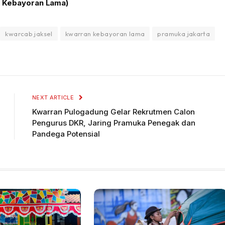
n Kebayoran Lama)
kwarcab jaksel
kwarran kebayoran lama
pramuka jakarta
NEXT ARTICLE
Kwarran Pulogadung Gelar Rekrutmen Calon
Pengurus DKR, Jaring Pramuka Penegak dan
Pandega Potensial