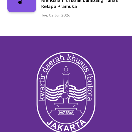
Mendalam di Balik Lambang Tunas
Kelapa Pramuka
Tue, 02 Jun 2026