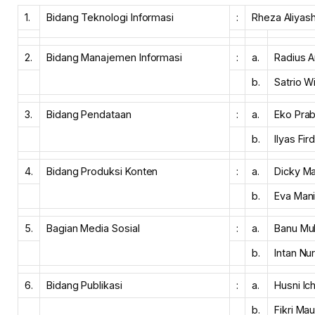
1.
Bidang Teknologi Informasi
:
Rheza Aliyas
2.
Bidang Manajemen Informasi
:
a.
Radius A
b.
Satrio W
3.
Bidang Pendataan
:
a.
Eko Pra
b.
Ilyas Fir
4.
Bidang Produksi Konten
:
a.
Dicky M
b.
Eva Mani
5.
Bagian Media Sosial
:
a.
Banu Mu
b.
Intan Nur
6.
Bidang Publikasi
:
a.
Husni Ic
b.
Fikri Ma