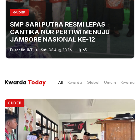
GUDEP
SMP SARI PUTRA RESMI LEPAS
CANTIKA NUR PERTIWI MENUJU
JAMBORE NASIONAL KE-12
Pusdatin JKT
Sat, 08 Aug 2026
65
Kwarda
Today
All
Kwarda
Global
Umum
Kwarnas
GUDEP