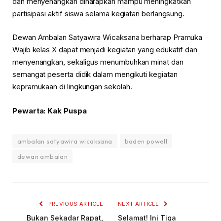
dan menyenangkan diharapkan mampu meningkatkan
partisipasi aktif siswa selama kegiatan berlangsung.
Dewan Ambalan Satyawira Wicaksana berharap Pramuka
Wajib kelas X dapat menjadi kegiatan yang edukatif dan
menyenangkan, sekaligus menumbuhkan minat dan
semangat peserta didik dalam mengikuti kegiatan
kepramukaan di lingkungan sekolah.
Pewarta: Kak Puspa
ambalan satyawira wicaksana
baden powell
dewan ambalan
PREVIOUS ARTICLE
NEXT ARTICLE
Bukan Sekadar Rapat,
Selamat! Ini Tiga