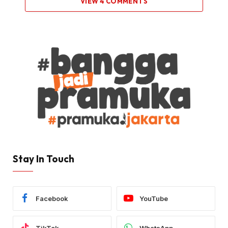
VIEW 4 COMMENTS
Stay In Touch
Facebook
YouTube
TikTok
WhatsApp