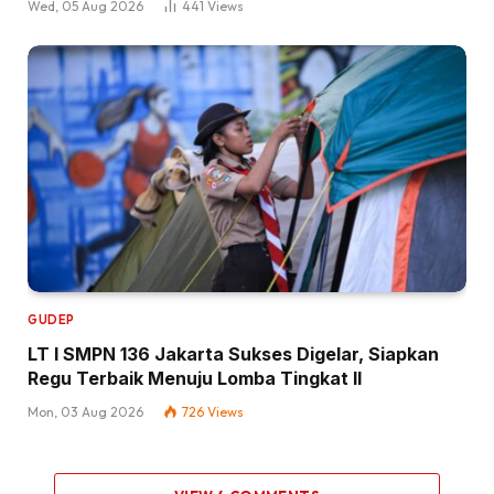
Wed, 05 Aug 2026
441
Views
GUDEP
LT I SMPN 136 Jakarta Sukses Digelar, Siapkan
Regu Terbaik Menuju Lomba Tingkat II
Mon, 03 Aug 2026
726
Views