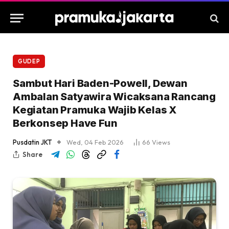
GUDEP
Sambut Hari Baden-Powell, Dewan
Ambalan Satyawira Wicaksana Rancang
Kegiatan Pramuka Wajib Kelas X
Berkonsep Have Fun
Pusdatin JKT
Wed, 04 Feb 2026
66
Views
Share