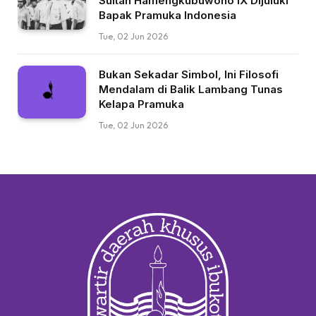
Sultan Hamengkubuwono IX Dijuluki
Bapak Pramuka Indonesia
Tue, 02 Jun 2026
Bukan Sekadar Simbol, Ini Filosofi
Mendalam di Balik Lambang Tunas
Kelapa Pramuka
Tue, 02 Jun 2026