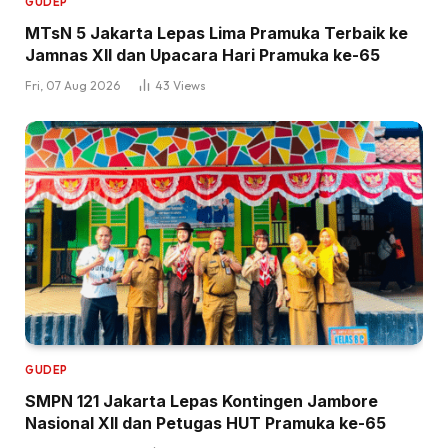
GUDEP
MTsN 5 Jakarta Lepas Lima Pramuka Terbaik ke
Jamnas XII dan Upacara Hari Pramuka ke-65
Fri, 07 Aug 2026
43
Views
GUDEP
SMPN 121 Jakarta Lepas Kontingen Jambore
Nasional XII dan Petugas HUT Pramuka ke-65