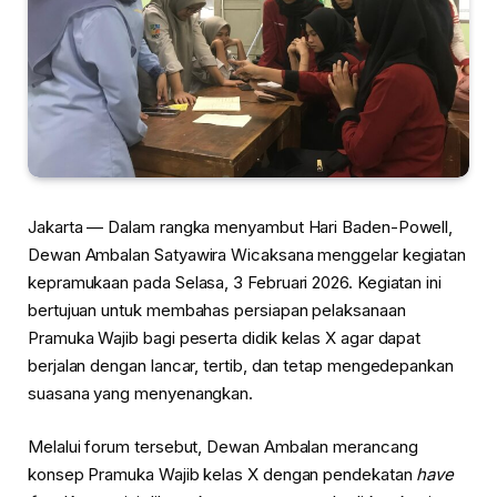
Jakarta — Dalam rangka menyambut Hari Baden-Powell,
Dewan Ambalan Satyawira Wicaksana menggelar kegiatan
kepramukaan pada Selasa, 3 Februari 2026. Kegiatan ini
bertujuan untuk membahas persiapan pelaksanaan
Pramuka Wajib bagi peserta didik kelas X agar dapat
berjalan dengan lancar, tertib, dan tetap mengedepankan
suasana yang menyenangkan.
Melalui forum tersebut, Dewan Ambalan merancang
konsep Pramuka Wajib kelas X dengan pendekatan
have