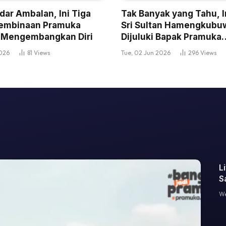
dar Ambalan, Ini Tiga
Tak Banyak yang Tahu, I
embinaan Pramuka
Sri Sultan Hamengkubu
 Mengembangkan Diri
Dijuluki Bapak Pramuka
Indonesia
2026
81
Views
Tue, 02 Jun 2026
296
Views
L
S
J
We