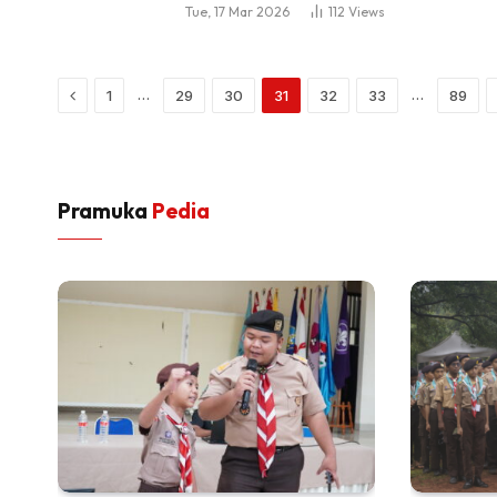
Tue, 17 Mar 2026
112
Views
Previous
…
…
1
29
30
31
32
33
89
Pramuka
Pedia