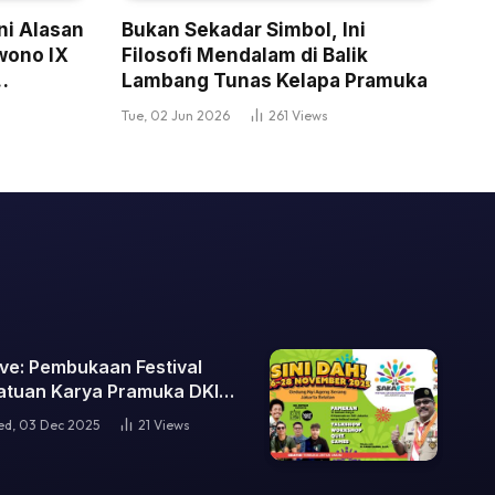
ni Alasan
Bukan Sekadar Simbol, Ini
wono IX
Filosofi Mendalam di Balik
Lambang Tunas Kelapa Pramuka
Tue, 02 Jun 2026
261
Views
ive: Pembukaan Festival
atuan Karya Pramuka DKI
akarta 2025
d, 03 Dec 2025
21
Views