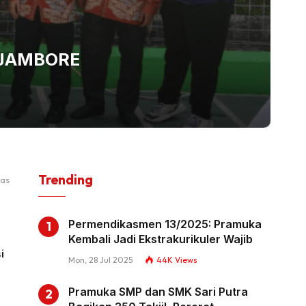
G
 JAMBORE
M
H
Pus
Trending
as
Permendikasmen 13/2025: Pramuka
Kembali Jadi Ekstrakurikuler Wajib
i
Mon, 28 Jul 2025
44K
Views
Pramuka SMP dan SMK Sari Putra