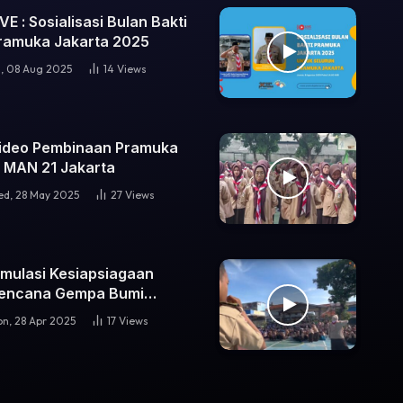
IVE : Sosialisasi Bulan Bakti
ramuka Jakarta 2025
i, 08 Aug 2025
14
Views
ideo Pembinaan Pramuka
i MAN 21 Jakarta
d, 28 May 2025
27
Views
imulasi Kesiapsiagaan
encana Gempa Bumi
ramuka SMA Negeri 46
n, 28 Apr 2025
17
Views
akarta