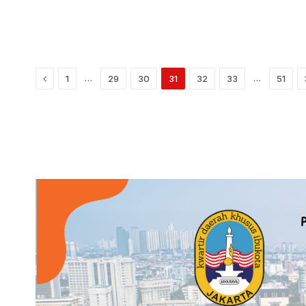
Previous
…
…
1
29
30
31
32
33
51