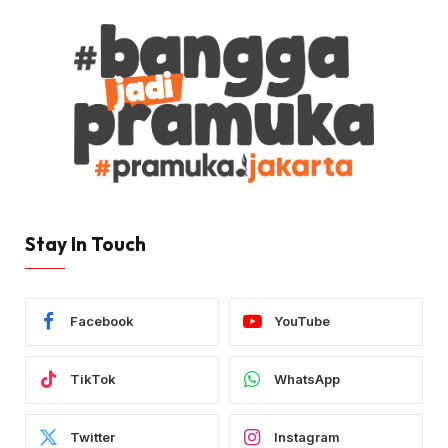
Stay In Touch
Facebook
YouTube
TikTok
WhatsApp
Twitter
Instagram