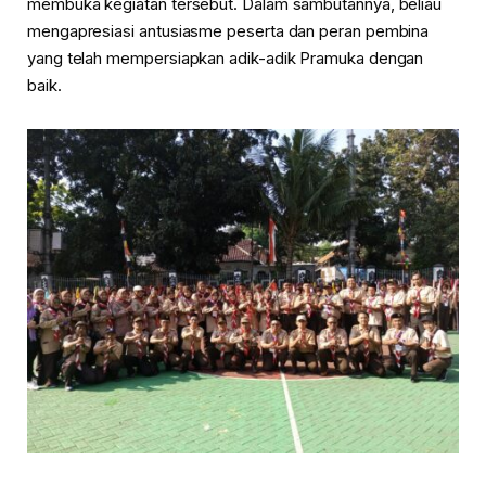
membuka kegiatan tersebut. Dalam sambutannya, beliau
mengapresiasi antusiasme peserta dan peran pembina
yang telah mempersiapkan adik-adik Pramuka dengan
baik.