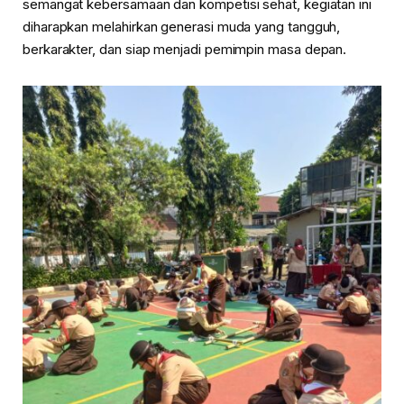
semangat kebersamaan dan kompetisi sehat, kegiatan ini
diharapkan melahirkan generasi muda yang tangguh,
berkarakter, dan siap menjadi pemimpin masa depan.