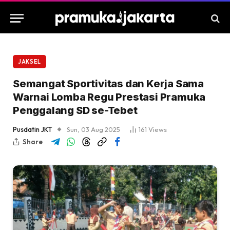
JAKSEL
Semangat Sportivitas dan Kerja Sama
Warnai Lomba Regu Prestasi Pramuka
Penggalang SD se-Tebet
Pusdatin JKT
Sun, 03 Aug 2025
161
Views
Share