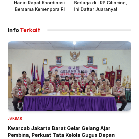
Hadiri Rapat Koordinasi
Berlaga di LRP Cilincing,
Bersama Kemenpora RI
Ini Daftar Juaranya!
Info
Terkait
JAKBAR
Kwarcab Jakarta Barat Gelar Gelang Ajar
Pembina, Perkuat Tata Kelola Gugus Depan