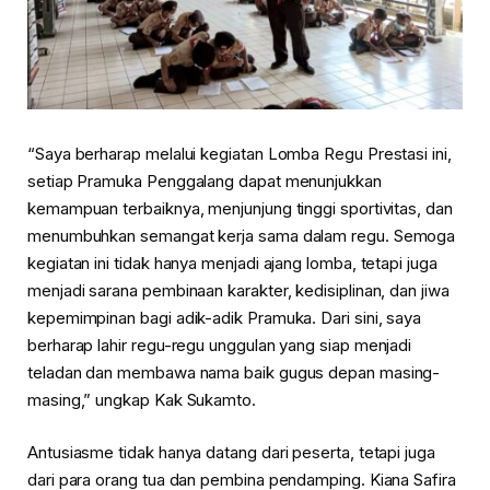
“Saya berharap melalui kegiatan Lomba Regu Prestasi ini,
setiap Pramuka Penggalang dapat menunjukkan
kemampuan terbaiknya, menjunjung tinggi sportivitas, dan
menumbuhkan semangat kerja sama dalam regu. Semoga
kegiatan ini tidak hanya menjadi ajang lomba, tetapi juga
menjadi sarana pembinaan karakter, kedisiplinan, dan jiwa
kepemimpinan bagi adik-adik Pramuka. Dari sini, saya
berharap lahir regu-regu unggulan yang siap menjadi
teladan dan membawa nama baik gugus depan masing-
masing,” ungkap Kak Sukamto.
Antusiasme tidak hanya datang dari peserta, tetapi juga
dari para orang tua dan pembina pendamping. Kiana Safira