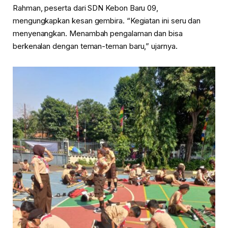
Rahman, peserta dari SDN Kebon Baru 09,
mengungkapkan kesan gembira. “Kegiatan ini seru dan
menyenangkan. Menambah pengalaman dan bisa
berkenalan dengan teman-teman baru,” ujarnya.