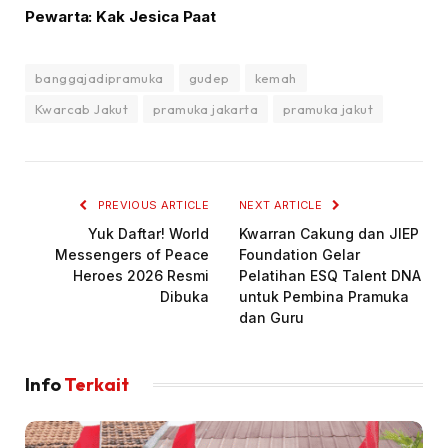
Pewarta: Kak Jesica Paat
banggajadipramuka
gudep
kemah
Kwarcab Jakut
pramuka jakarta
pramuka jakut
PREVIOUS ARTICLE
NEXT ARTICLE
Yuk Daftar! World
Kwarran Cakung dan JIEP
Messengers of Peace
Foundation Gelar
Heroes 2026 Resmi
Pelatihan ESQ Talent DNA
Dibuka
untuk Pembina Pramuka
dan Guru
Info
Terkait