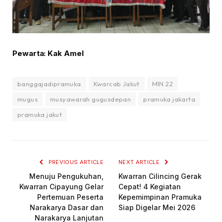
Pewarta: Kak Amel
banggajadipramuka
Kwarcab Jakut
MIN 22
mugus
musyawarah gugusdepan
pramuka jakarta
pramuka jakut
PREVIOUS ARTICLE
NEXT ARTICLE
Menuju Pengukuhan,
Kwarran Cilincing Gerak
Kwarran Cipayung Gelar
Cepat! 4 Kegiatan
Pertemuan Peserta
Kepemimpinan Pramuka
Narakarya Dasar dan
Siap Digelar Mei 2026
Narakarya Lanjutan