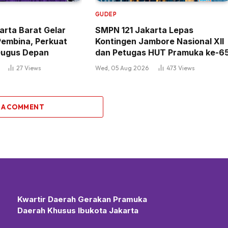
GUDEP
rta Barat Gelar
SMPN 121 Jakarta Lepas
Pembina, Perkuat
Kontingen Jambore Nasional XII
 Gugus Depan
dan Petugas HUT Pramuka ke-6
27
Views
Wed, 05 Aug 2026
473
Views
 A COMMENT
Kwartir Daerah Gerakan Pramuka
Daerah Khusus Ibukota Jakarta