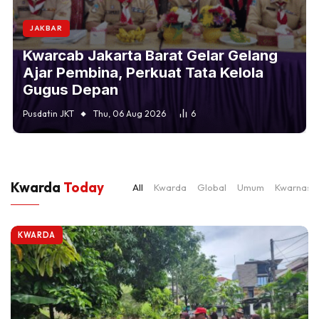
JAKBAR
Kwarcab Jakarta Barat Gelar Gelang
Ajar Pembina, Perkuat Tata Kelola
Gugus Depan
Pusdatin JKT
Thu, 06 Aug 2026
6
Kwarda
Today
All
Kwarda
Global
Umum
Kwarnas
KWARDA