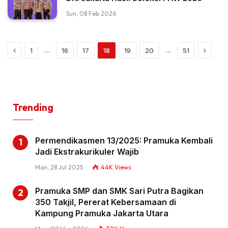
Sun, 08 Feb 2026
Previous
Next
…
…
1
16
17
18
19
20
51
Trending
Permendikasmen 13/2025: Pramuka Kembali
Jadi Ekstrakurikuler Wajib
Mon, 28 Jul 2025
44K
Views
Pramuka SMP dan SMK Sari Putra Bagikan
350 Takjil, Pererat Kebersamaan di
Kampung Pramuka Jakarta Utara