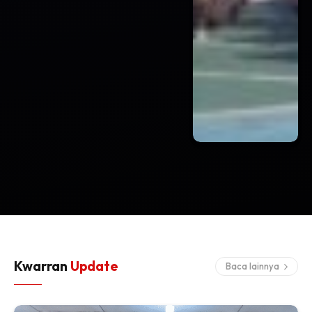
Kwarran
Update
Baca lainnya