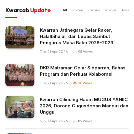
Kwarcab
Update
All
Jaktim
Jakpus
Jakbar
Jaksel
Kwarran Jatinegara Gelar Raker,
Halalbihalal, dan Lepas Sambut
Pengurus Masa Bakti 2026–2029
Tue, 21 Apr 2026
98
Views
DKR Matraman Gelar Sidparran, Bahas
Program dan Perkuat Kolaborasi
Tue, 21 Apr 2026
1K
Views
Kwarran Cilincing Hadiri MUGUS YANIIC
2026, Dorong Gugusdepan Mandiri dan
Unggul
Sun, 19 Apr 2026
85
Views