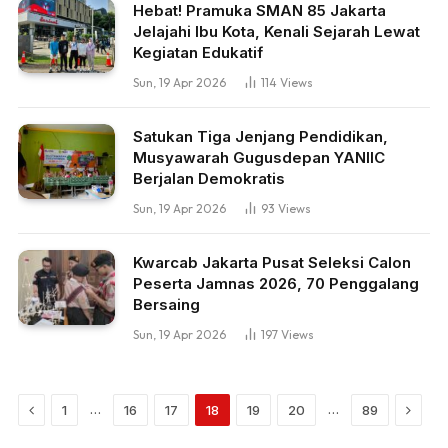
Hebat! Pramuka SMAN 85 Jakarta
Jelajahi Ibu Kota, Kenali Sejarah Lewat
Kegiatan Edukatif
Sun, 19 Apr 2026
114
Views
Satukan Tiga Jenjang Pendidikan,
Musyawarah Gugusdepan YANIIC
Berjalan Demokratis
Sun, 19 Apr 2026
93
Views
Kwarcab Jakarta Pusat Seleksi Calon
Peserta Jamnas 2026, 70 Penggalang
Bersaing
Sun, 19 Apr 2026
197
Views
Previous
Next
…
…
1
16
17
18
19
20
89