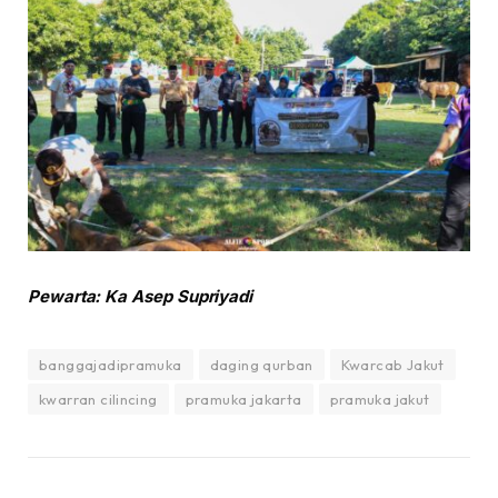
Pewarta: Ka Asep Supriyadi
banggajadipramuka
daging qurban
Kwarcab Jakut
kwarran cilincing
pramuka jakarta
pramuka jakut