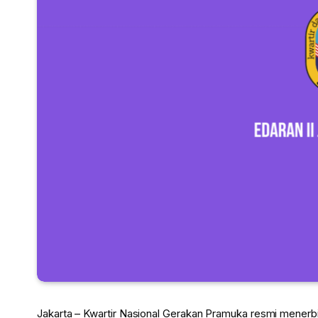
Jakarta – Kwartir Nasional Gerakan Pramuka resmi menerb