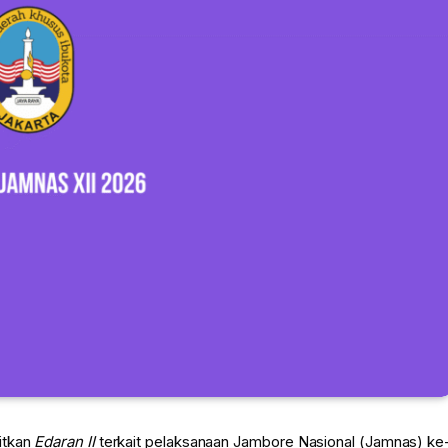
itkan
Edaran II
terkait pelaksanaan Jambore Nasional (Jamnas) ke