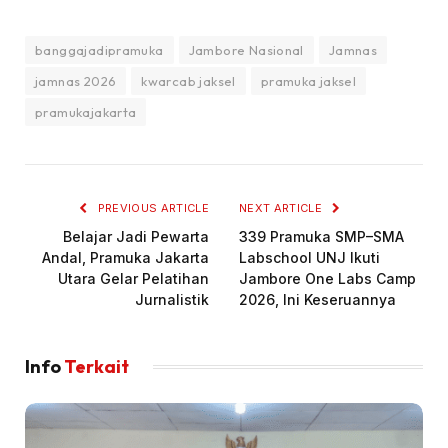
banggajadipramuka
Jambore Nasional
Jamnas
jamnas 2026
kwarcab jaksel
pramuka jaksel
pramukajakarta
PREVIOUS ARTICLE
NEXT ARTICLE
Belajar Jadi Pewarta
339 Pramuka SMP–SMA
Andal, Pramuka Jakarta
Labschool UNJ Ikuti
Utara Gelar Pelatihan
Jambore One Labs Camp
Jurnalistik
2026, Ini Keseruannya
Info
Terkait