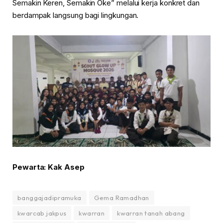
Semakin Keren, Semakin Oke” melalui kerja konkret dan
berdampak langsung bagi lingkungan.
Pewarta: Kak Asep
banggajadipramuka
Gema Ramadhan
kwarcab jakpus
kwarran
kwarran tanah abang