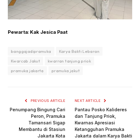
Pewarta: Kak Jesica Paat
banggajadipramuka
Karya Bakti Lebaran
Kwarcab Jakut
kwarran tanjung priok
pramuka jakarta
pramuka jakut
PREVIOUS ARTICLE
NEXT ARTICLE
Penumpang Bingung Cari
Pantau Posko Kalideres
Peron, Pramuka
dan Tanjung Priok,
Tamansari Sigap
Kwarnas Apresiasi
Membantu di Stasiun
Ketangguhan Pramuka
Jakarta Kota
Jakarta dalam Karya Bakti