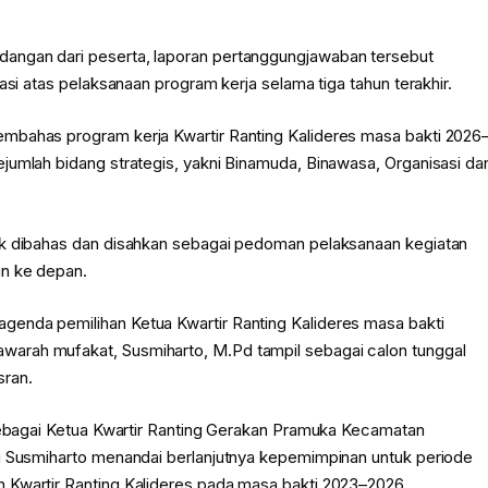
angan dari peserta, laporan pertanggungjawaban tersebut
asi atas pelaksanaan program kerja selama tiga tahun terakhir.
mbahas program kerja Kwartir Ranting Kalideres masa bakti 2026
jumlah bidang strategis, yakni Binamuda, Binawasa, Organisasi da
uk dibahas dan disahkan sebagai pedoman pelaksanaan kegiatan
un ke depan.
enda pemilihan Ketua Kwartir Ranting Kalideres masa bakti
arah mufakat, Susmiharto, M.Pd tampil sebagai calon tunggal
sran.
 sebagai Ketua Kwartir Ranting Gerakan Pramuka Kecamatan
li Susmiharto menandai berlanjutnya kepemimpinan untuk periode
 Kwartir Ranting Kalideres pada masa bakti 2023–2026.