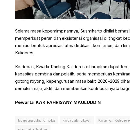
Selama masa kepemimpinannya, Susmiharto dinilai berhas
memperkuat peran dan eksistensi organisasi di tingkat k
menjadi bentuk apresiasi atas dedikasi, komitmen, dan kin
Kalideres.
Ke depan, Kwartir Ranting Kalideres diharapkan dapat ter
kapasitas pembina dan pelatih, serta memperluas kemitr
gotong royong, kepengurusan masa bakti 2026–2029 di
semakin maju, aktif, dan memberikan kontribusi nyata ba
Pewarta: KAK FAHRISANY MAULUDDIN
banggajadipramuka
kwarcab jakbar
Kwarran Kalidere
pramuka Jakbar