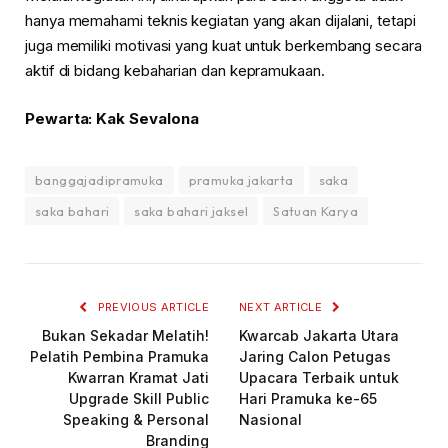
hanya memahami teknis kegiatan yang akan dijalani, tetapi
juga memiliki motivasi yang kuat untuk berkembang secara
aktif di bidang kebaharian dan kepramukaan.
Pewarta: Kak Sevalona
banggajadipramuka
pramuka jakarta
saka
saka bahari
saka bahari jaksel
Satuan Karya
PREVIOUS ARTICLE
NEXT ARTICLE
Bukan Sekadar Melatih!
Kwarcab Jakarta Utara
Pelatih Pembina Pramuka
Jaring Calon Petugas
Kwarran Kramat Jati
Upacara Terbaik untuk
Upgrade Skill Public
Hari Pramuka ke-65
Speaking & Personal
Nasional
Branding