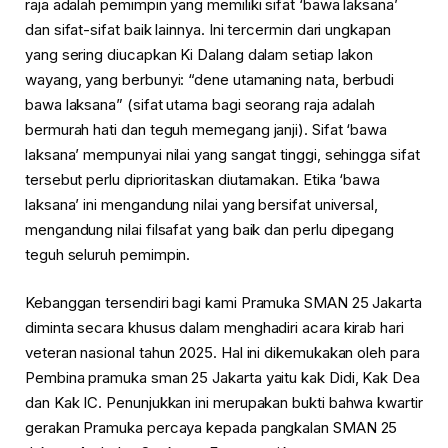
raja adalah pemimpin yang memiliki sifat ‘bawa laksana’
dan sifat-sifat baik lainnya. Ini tercermin dari ungkapan
yang sering diucapkan Ki Dalang dalam setiap lakon
wayang, yang berbunyi: “dene utamaning nata, berbudi
bawa laksana” (sifat utama bagi seorang raja adalah
bermurah hati dan teguh memegang janji). Sifat ‘bawa
laksana’ mempunyai nilai yang sangat tinggi, sehingga sifat
tersebut perlu diprioritaskan diutamakan. Etika ‘bawa
laksana’ ini mengandung nilai yang bersifat universal,
mengandung nilai filsafat yang baik dan perlu dipegang
teguh seluruh pemimpin.
Kebanggan tersendiri bagi kami Pramuka SMAN 25 Jakarta
diminta secara khusus dalam menghadiri acara kirab hari
veteran nasional tahun 2025. Hal ini dikemukakan oleh para
Pembina pramuka sman 25 Jakarta yaitu kak Didi, Kak Dea
dan Kak IC. Penunjukkan ini merupakan bukti bahwa kwartir
gerakan Pramuka percaya kepada pangkalan SMAN 25