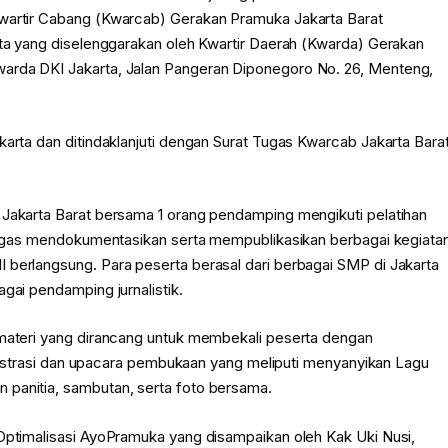
Kwartir Cabang (Kwarcab) Gerakan Pramuka Jakarta Barat
arta yang diselenggarakan oleh Kwartir Daerah (Kwarda) Gerakan
warda DKI Jakarta, Jalan Pangeran Diponegoro No. 26, Menteng,
karta dan ditindaklanjuti dengan Surat Tugas Kwarcab Jakarta Bara
 Jakarta Barat bersama 1 orang pendamping mengikuti pelatihan
ertugas mendokumentasikan serta mempublikasikan berbagai kegiata
 berlangsung. Para peserta berasal dari berbagai SMP di Jakarta
gai pendamping jurnalistik.
 materi yang dirancang untuk membekali peserta dengan
registrasi dan upacara pembukaan yang meliputi menyanyikan Lagu
 panitia, sambutan, serta foto bersama.
 Optimalisasi AyoPramuka yang disampaikan oleh Kak Uki Nusi,