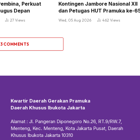
Pembina, Perkuat
Kontingen Jambore Nasional XII
 Gugus Depan
dan Petugas HUT Pramuka ke-6
27
Views
Wed, 05 Aug 2026
462
Views
 3 COMMENTS
Kwartir Daerah Gerakan Pramuka
Daerah Khusus Ibukota Jakarta
Alamat : Jl. Pangeran Diponegoro No.26, RT.9/RW.7,
Menteng, Kec. Menteng, Kota Jakarta Pusat, Daerah
Khusus Ibukota Jakarta 10310