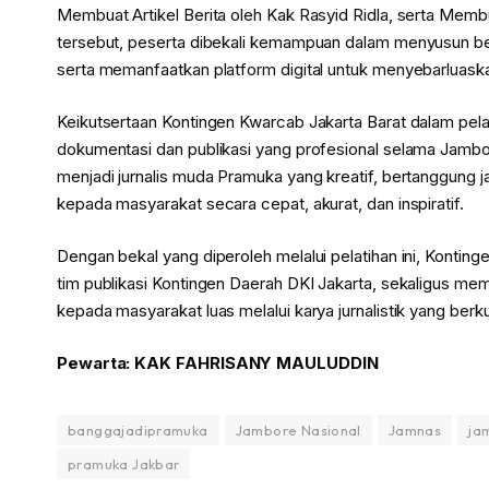
Membuat Artikel Berita oleh Kak Rasyid Ridla, serta Memb
tersebut, peserta dibekali kemampuan dalam menyusun ber
serta memanfaatkan platform digital untuk menyebarluask
Keikutsertaan Kontingen Kwarcab Jakarta Barat dalam pel
dokumentasi dan publikasi yang profesional selama Jambo
menjadi jurnalis muda Pramuka yang kreatif, bertanggung 
kepada masyarakat secara cepat, akurat, dan inspiratif.
Dengan bekal yang diperoleh melalui pelatihan ini, Konting
tim publikasi Kontingen Daerah DKI Jakarta, sekaligus mem
kepada masyarakat luas melalui karya jurnalistik yang berku
Pewarta: KAK FAHRISANY MAULUDDIN
banggajadipramuka
Jambore Nasional
Jamnas
ja
pramuka Jakbar