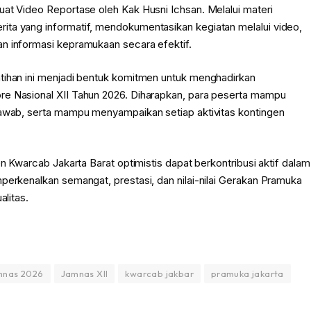
uat Video Reportase oleh Kak Husni Ichsan. Melalui materi
ita yang informatif, mendokumentasikan kegiatan melalui video,
an informasi kepramukaan secara efektif.
atihan ini menjadi bentuk komitmen untuk menghadirkan
re Nasional XII Tahun 2026. Diharapkan, para peserta mampu
jawab, serta mampu menyampaikan setiap aktivitas kontingen
en Kwarcab Jakarta Barat optimistis dapat berkontribusi aktif dalam
perkenalkan semangat, prestasi, dan nilai-nilai Gerakan Pramuka
alitas.
mnas 2026
Jamnas XII
kwarcab jakbar
pramuka jakarta