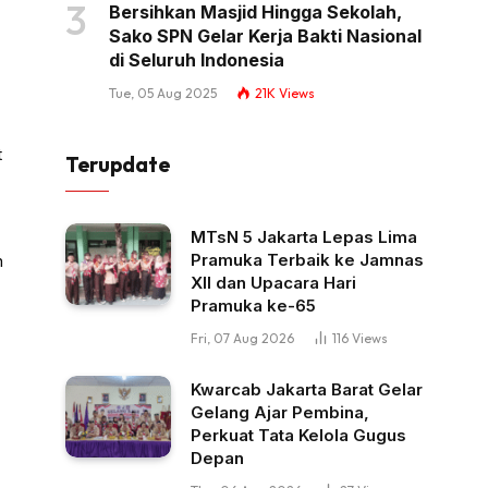
Bersihkan Masjid Hingga Sekolah,
Sako SPN Gelar Kerja Bakti Nasional
di Seluruh Indonesia
Tue, 05 Aug 2025
21K
Views
t
Terupdate
MTsN 5 Jakarta Lepas Lima
Pramuka Terbaik ke Jamnas
n
XII dan Upacara Hari
Pramuka ke-65
Fri, 07 Aug 2026
116
Views
Kwarcab Jakarta Barat Gelar
Gelang Ajar Pembina,
Perkuat Tata Kelola Gugus
Depan