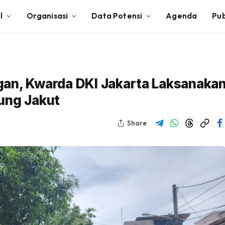
l
Organisasi
Data Potensi
Agenda
Pub
gan, Kwarda DKI Jakarta Laksanaka
ung Jakut
Share