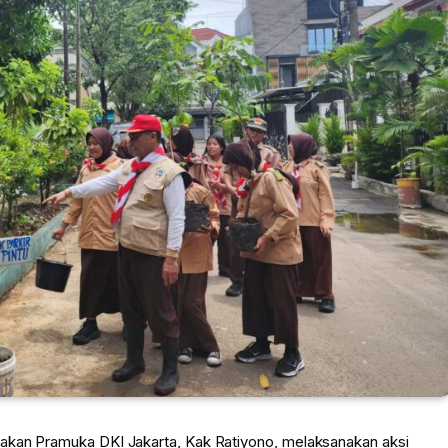
rakan Pramuka DKI Jakarta, Kak
Ratiyono
, melaksanakan aksi