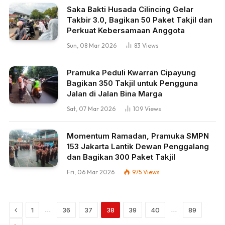
Saka Bakti Husada Cilincing Gelar
Takbir 3.0, Bagikan 50 Paket Takjil dan
Perkuat Kebersamaan Anggota
Sun, 08 Mar 2026
83
Views
Pramuka Peduli Kwarran Cipayung
Bagikan 350 Takjil untuk Pengguna
Jalan di Jalan Bina Marga
Sat, 07 Mar 2026
109
Views
Momentum Ramadan, Pramuka SMPN
153 Jakarta Lantik Dewan Penggalang
dan Bagikan 300 Paket Takjil
Fri, 06 Mar 2026
975
Views
Previous
…
…
1
36
37
38
39
40
89