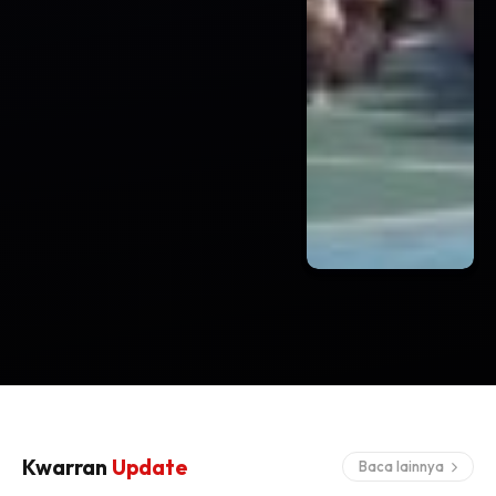
Kwarran
Update
Baca lainnya