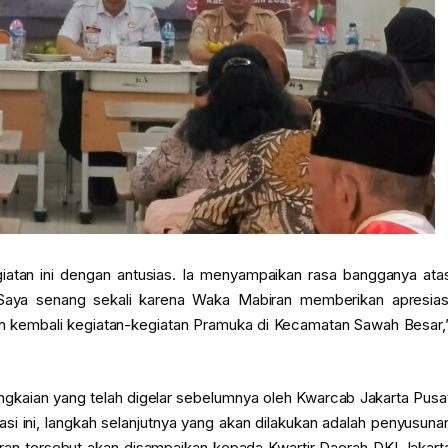
iatan ini dengan antusias. Ia menyampaikan rasa bangganya ata
a. “Saya senang sekali karena Waka Mabiran memberikan apresias
 kembali kegiatan-kegiatan Pramuka di Kecamatan Sawah Besar,
rangkaian yang telah digelar sebelumnya oleh Kwarcab Jakarta Pusa
asi ini, langkah selanjutnya yang akan dilakukan adalah penyusuna
oran tersebut akan disampaikan kepada Kwartir Daerah DKI Jakart