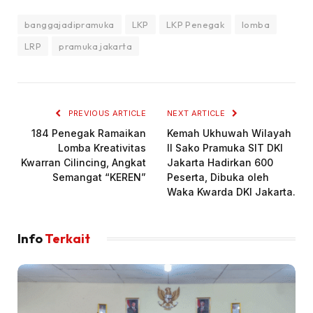
banggajadipramuka
LKP
LKP Penegak
lomba
LRP
pramuka jakarta
PREVIOUS ARTICLE
NEXT ARTICLE
184 Penegak Ramaikan
Kemah Ukhuwah Wilayah
Lomba Kreativitas
II Sako Pramuka SIT DKI
Kwarran Cilincing, Angkat
Jakarta Hadirkan 600
Semangat “KEREN”
Peserta, Dibuka oleh
Waka Kwarda DKI Jakarta.
Info
Terkait