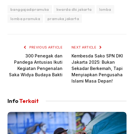
banggajadipramuka
kwarda dki jakarta
lomba
lomba pramuka
pramuka jakarta
PREVIOUS ARTICLE
NEXT ARTICLE
300 Penegak dan
Kembesda Sako SPN DKI
Pandega Antusias Ikuti
Jakarta 2025: Bukan
Kegiatan Pengenalan
Sekadar Berkemah, Tapi
Saka Widya Budaya Bakti
Menyiapkan Pengusaha
Islami Masa Depan!
Info
Terkait