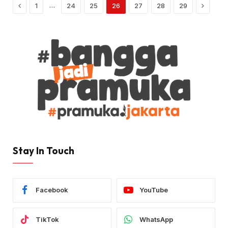
Previous
Next
…
1
24
25
26
27
28
29
Stay In Touch
Facebook
YouTube
TikTok
WhatsApp