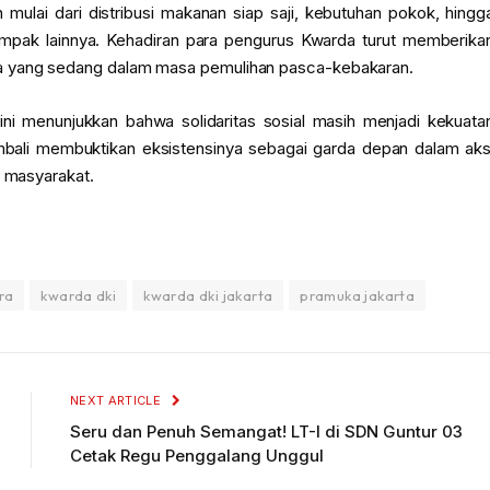
mulai dari distribusi makanan siap saji, kebutuhan pokok, hingg
mpak lainnya. Kehadiran para pengurus Kwarda turut memberika
ga yang sedang dalam masa pemulihan pasca-kebakaran.
ini menunjukkan bahwa solidaritas sosial masih menjadi kekuata
ali membuktikan eksistensinya sebagai garda depan dalam aks
h masyarakat.
ra
kwarda dki
kwarda dki jakarta
pramuka jakarta
NEXT ARTICLE
Seru dan Penuh Semangat! LT-I di SDN Guntur 03
Cetak Regu Penggalang Unggul