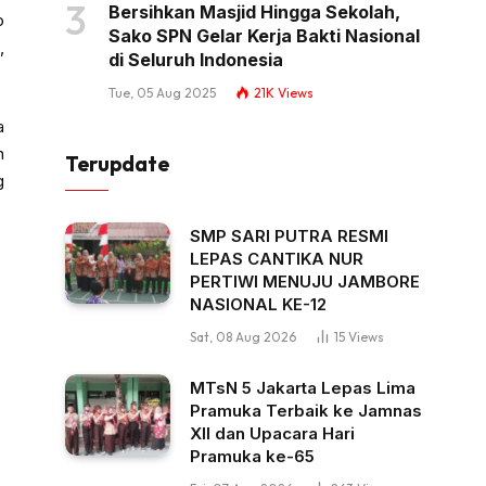
Bersihkan Masjid Hingga Sekolah,
o
Sako SPN Gelar Kerja Bakti Nasional
,
di Seluruh Indonesia
Tue, 05 Aug 2025
21K
Views
a
n
Terupdate
g
SMP SARI PUTRA RESMI
LEPAS CANTIKA NUR
PERTIWI MENUJU JAMBORE
NASIONAL KE-12
Sat, 08 Aug 2026
15
Views
MTsN 5 Jakarta Lepas Lima
Pramuka Terbaik ke Jamnas
XII dan Upacara Hari
Pramuka ke-65