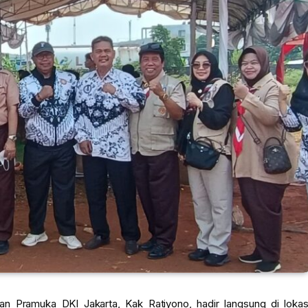
n Pramuka DKI Jakarta, Kak Ratiyono, hadir langsung di lokas