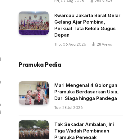
Fri, 07 Aug 2026
263
Views
Kwarcab Jakarta Barat Gelar
Gelang Ajar Pembina,
Perkuat Tata Kelola Gugus
Depan
Thu, 06 Aug 2026
28
Views
i
Pramuka Pedia
i
Mari Mengenal 4 Golongan
Pramuka Berdasarkan Usia,
Dari Siaga hingga Pandega
i
Tue, 28 Jul 2026
i
Tak Sekadar Ambalan, Ini
Tiga Wadah Pembinaan
Pramuka Penegak