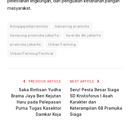
pelestarian lingkungan, dan penguatan ketahanan pangan
masyarakat.
banggajadipramuka
kampung pramuka
kampung pramuka jakarta
kwarda dki jakarta
pramuka jakarta
Urban Farming
Urban Farming Festival
PREVIOUS ARTICLE
NEXT ARTICLE
Saka Rintisan Yudha
Seru! Pesta Besar Siaga
Brama Jaya Beri Kejutan
SD Kristoforus I Asah
Haru pada Pelepasan
Karakter dan
Purna Tugas Kasektor
Keterampilan 68 Pramuka
Damkar Koja
Siaga