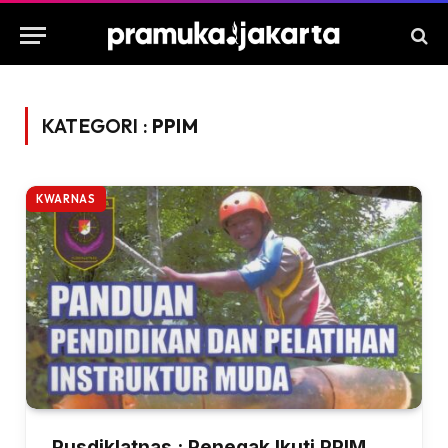
KATEGORI :
PPIM
KWARNAS
Pusdiklatnas : Penegak Ikuti PPIM,