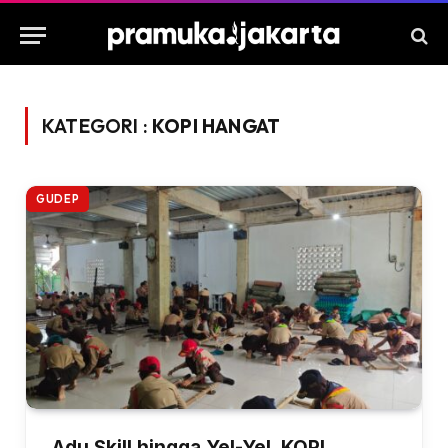
KATEGORI :
KOPI HANGAT
GUDEP
Adu Skill hingga Yel-Yel, KOPI