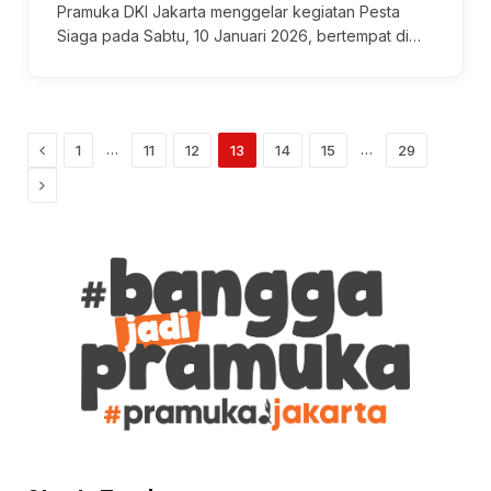
Pramuka DKI Jakarta menggelar kegiatan Pesta
Siaga pada Sabtu, 10 Januari 2026, bertempat di…
Previous
…
…
1
11
12
13
14
15
29
Next